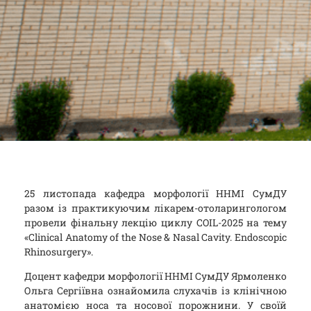
25 листопада кафедра морфології ННМІ СумДУ
разом із практикуючим лікарем-отоларингологом
провели фінальну лекцію циклу COIL-2025 на тему
«Clinical Anatomy of the Nose & Nasal Cavity. Endoscopic
Rhinosurgery».
Доцент кафедри морфології ННМІ СумДУ Ярмоленко
Ольга Сергіївна ознайомила слухачів із клінічною
анатомією носа та носової порожнини. У своїй