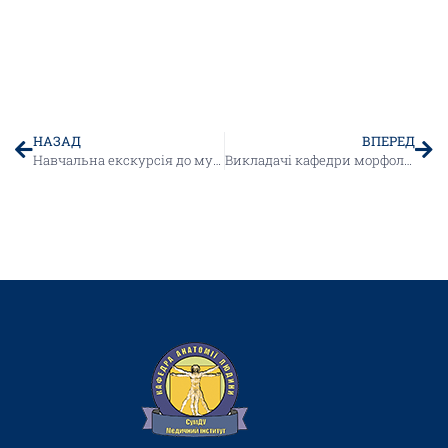
НАЗАД
ВПЕРЕД
Навчальна екскурсія до музею анатомії людини
Викладачі кафедри морфології успішно завершили програму «Академія ШІ для освітян 2.0»