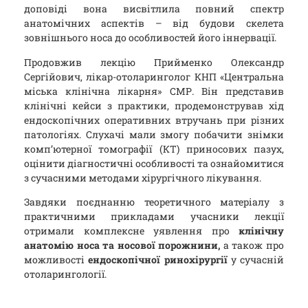
доповіді вона висвітлила повний спектр
анатомічних аспектів – від будови скелета
зовнішнього носа до особливостей його іннервації.
Продовжив лекцію Прийменко Олександр
Сергійович, лікар-отоларинголог КНП «Центральна
міська клінічна лікарня» СМР. Він представив
клінічні кейси з практики, продемонстрував хід
ендоскопічних оперативних втручань при різних
патологіях. Слухачі мали змогу побачити знімки
комп’ютерної томографії (КТ) приносових пазух,
оцінити діагностичні особливості та ознайомитися
з сучасними методами хірургічного лікування.
Завдяки поєднанню теоретичного матеріалу з
практичними прикладами учасники лекції
отримали комплексне уявлення про
клінічну
анатомію носа та носової порожнини
,
а також про
можливості
ендоскопічної ринохірургії
у сучасній
отоларингології.