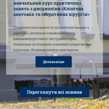
навчальний курс практичних
занять з дисципліни «Клінічна
анатомія та оперативна хірургія»
Студенти повторили та поглибили знання з
анатомії, детально ознайомилися з
видамихірургічного інструментарію,
техніками та етапами основних оперативних
втручань. Вонинавчилися накладати…
Детальніше
Пе
Переглянути всі новини