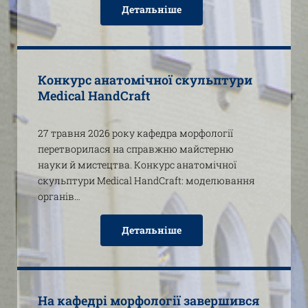
Детальніше
Конкурс анатомічної скульптури
Medical HandCraft
27 травня 2026 року кафедра морфології
перетворилася на справжню майстерню
науки й мистецтва. Конкурс анатомічної
скульптури Medical HandCraft: моделювання
органів…
Детальніше
На кафедрі морфології завершився