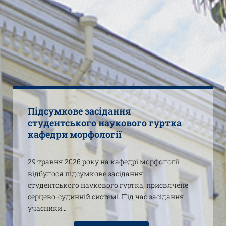
Підсумкове засідання
студентського наукового гуртка
кафедри морфології
29 травня 2026 року на кафедрі морфології
відбулося підсумкове засідання
студентського наукового гуртка, присвячене
серцево-судинній системі. Під час засідання
учасники…