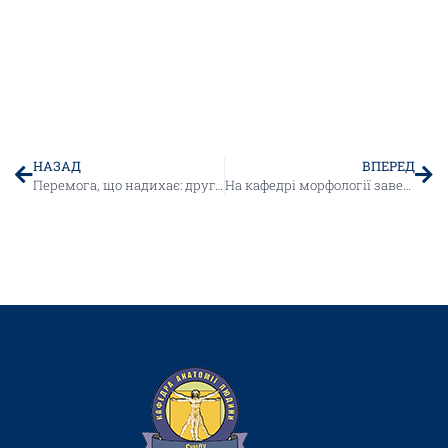
НАЗАД
ВПЕРЕД
Перемога, що надихає: друге місце на «Biomedical Perspectives VI»
На кафедрі морфології завершився навчальний курс практичних занять з дисципліни «Клінічна анатомія та оперативна хірургія»